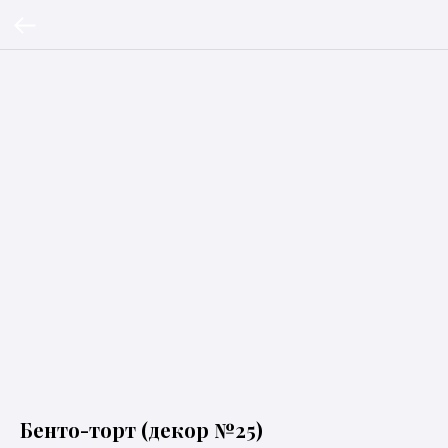
Бенто-торт (декор №25)