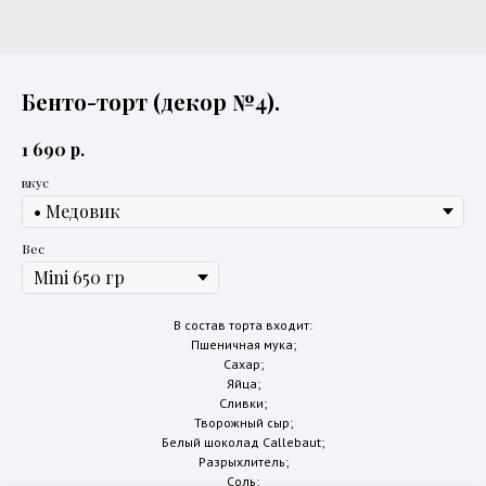
Бенто-торт (декор №4).
р.
1 690
вкус
Вес
В состав торта входит:
Пшеничная мука;
Сахар;
Яйца;
Сливки;
Творожный сыр;
Белый шоколад Callebaut;
Разрыхлитель;
Соль;