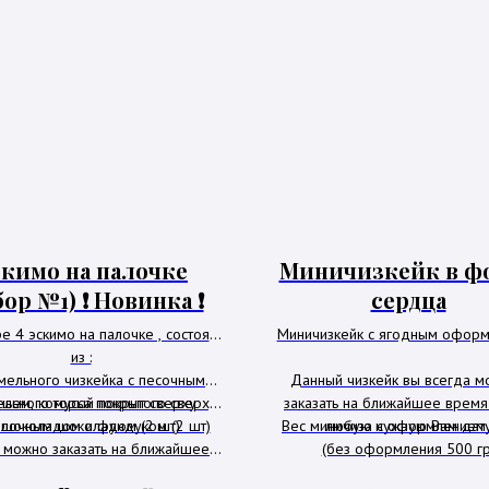
кимо на палочке
Миничизкейк в ф
ор №1) ❗️ Новинка ❗️
сердца
е 4 эскимо на палочке , состоят
Миничизкейк с ягодным офор
из :
амельного чизкейка с песочным
Данный чизкейк вы всегда м
ельного мусса покрытого сверху
ньем, который покрыт сверху
заказать на ближайшее время 
шоколадом и фундуком (2 шт)
лочным шоколадом (2 шт)
Вес миничиза с оформлением 
любую нужную Вам дат
 можно заказать на ближайшее
(без оформления 500 гр
время ❤️