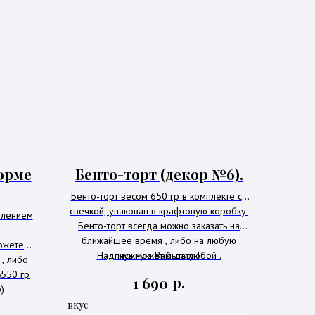
орме
Бенто-торт (декор №6).
Бенто-торт весом 650 гр в комплекте со
свечкой, упакован в крафтовую коробку.
млением
Бенто-торт всегда можно заказать на
ближайшее время , либо на любую
ожете
Надпись может быть любой .
нужную Вам дату !
, либо
550 гр
у
р.
1 690
)
вкус