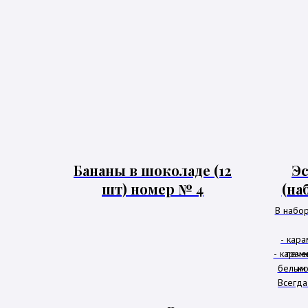
Бананы в шоколаде (12
Эс
шт) номер № 4
(наб
В набор
- кар
- карам
пече
белым 
мо
Всегда