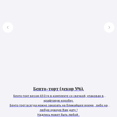
Бенто-торт (декор №6).
Бенто-торт весом 650 гр в комплекте со свечкой, упакован в
крафтовую коробку.
Бенто-торт всегда можно заказать на ближайшее время , либо на
Вс
любую нужную Вам дату !
Надпись может быть любой .