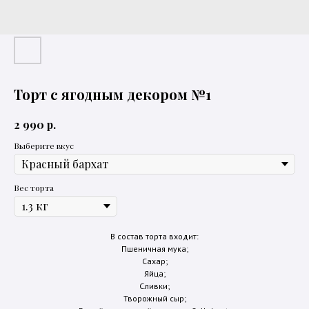
Торт с ягодным декором №1
р.
2 990
Выберите вкус
Вес торта
В состав торта входит:
Пшеничная мука;
Сахар;
Яйца;
Сливки;
Творожный сыр;